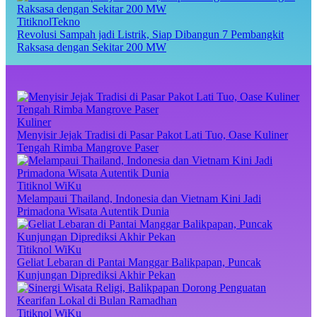
TitiknolTekno
Revolusi Sampah jadi Listrik, Siap Dibangun 7 Pembangkit
Raksasa dengan Sekitar 200 MW
Kuliner
Menyisir Jejak Tradisi di Pasar Pakot Lati Tuo, Oase Kuliner
Tengah Rimba Mangrove Paser
Titiknol WiKu
Melampaui Thailand, Indonesia dan Vietnam Kini Jadi
Primadona Wisata Autentik Dunia
Titiknol WiKu
Geliat Lebaran di Pantai Manggar Balikpapan, Puncak
Kunjungan Diprediksi Akhir Pekan
Titiknol WiKu