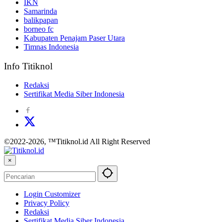
IKN
Samarinda
balikpapan
borneo fc
Kabupaten Penajam Paser Utara
Timnas Indonesia
Info Titiknol
Redaksi
Sertifikat Media Siber Indonesia
©2022-2026, ™Titiknol.id All Right Reserved
×
Login Customizer
Privacy Policy
Redaksi
Sertifikat Media Siber Indonesia