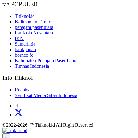
tag POPULER
Titiknol.id
Kalimantan Timur
penajam paser utara
Ibu Kota Nusantara
IKN
Samarinda
balikpapan
borneo fc
Kabupaten Penajam Paser Utara
Timnas Indonesia
Info Titiknol
Redaksi
Sertifikat Media Siber Indonesia
©2022-2026, ™Titiknol.id All Right Reserved
×