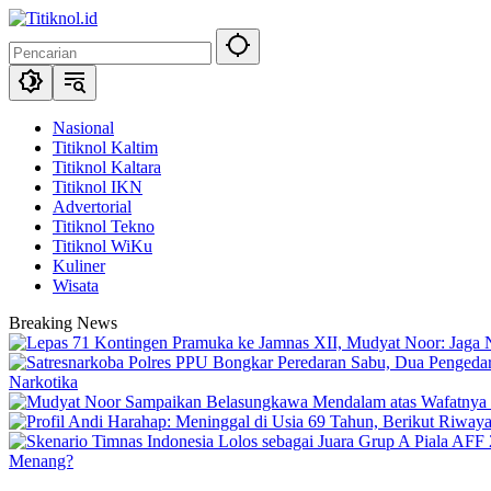
Langsung
ke
konten
Nasional
Titiknol Kaltim
Titiknol Kaltara
Titiknol IKN
Advertorial
Titiknol Tekno
Titiknol WiKu
Kuliner
Wisata
Breaking News
Narkotika
Menang?