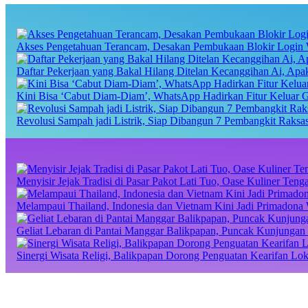
Akses Pengetahuan Terancam, Desakan Pembukaan Blokir Login 
Daftar Pekerjaan yang Bakal Hilang Ditelan Kecanggihan Ai, Ap
Kini Bisa ‘Cabut Diam-Diam’, WhatsApp Hadirkan Fitur Keluar 
Revolusi Sampah jadi Listrik, Siap Dibangun 7 Pembangkit Raks
Menyisir Jejak Tradisi di Pasar Pakot Lati Tuo, Oase Kuliner Te
Melampaui Thailand, Indonesia dan Vietnam Kini Jadi Primadona 
Geliat Lebaran di Pantai Manggar Balikpapan, Puncak Kunjungan 
Sinergi Wisata Religi, Balikpapan Dorong Penguatan Kearifan Lo