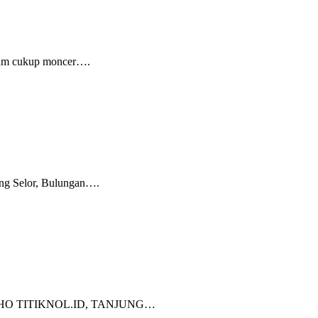
lum cukup moncer….
ng Selor, Bulungan….
 2023. HO TITIKNOL.ID, TANJUNG…