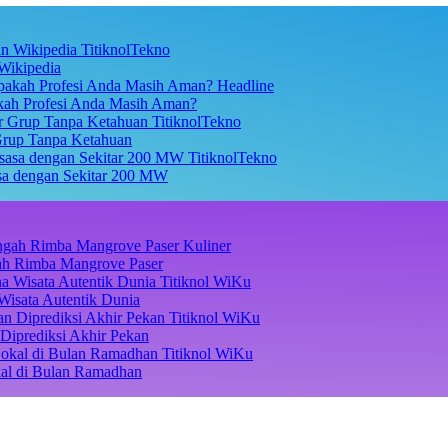
TitiknolTekno
Wikipedia
Headline
akah Profesi Anda Masih Aman?
TitiknolTekno
Grup Tanpa Ketahuan
TitiknolTekno
asa dengan Sekitar 200 MW
Kuliner
ngah Rimba Mangrove Paser
Titiknol WiKu
Wisata Autentik Dunia
Titiknol WiKu
Diprediksi Akhir Pekan
Titiknol WiKu
kal di Bulan Ramadhan