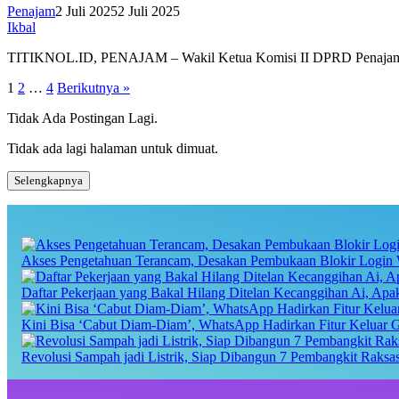
Penajam
2 Juli 2025
2 Juli 2025
Ikbal
TITIKNOL.ID, PENAJAM – Wakil Ketua Komisi II DPRD Penajam Pase
Paginasi
1
2
…
4
Berikutnya »
pos
Tidak Ada Postingan Lagi.
Tidak ada lagi halaman untuk dimuat.
Selengkapnya
Akses Pengetahuan Terancam, Desakan Pembukaan Blokir Login 
Daftar Pekerjaan yang Bakal Hilang Ditelan Kecanggihan Ai, Ap
Kini Bisa ‘Cabut Diam-Diam’, WhatsApp Hadirkan Fitur Keluar 
Revolusi Sampah jadi Listrik, Siap Dibangun 7 Pembangkit Raks