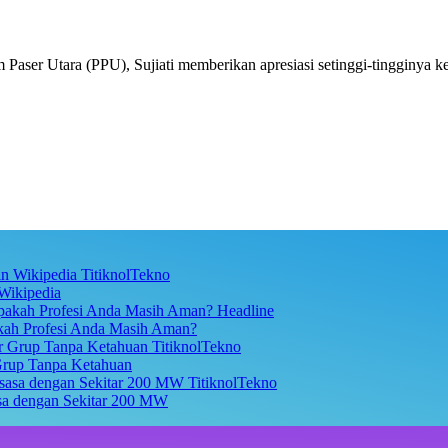
r Utara (PPU), Sujiati memberikan apresiasi setinggi-tingginya k
TitiknolTekno
Wikipedia
Headline
akah Profesi Anda Masih Aman?
TitiknolTekno
Grup Tanpa Ketahuan
TitiknolTekno
asa dengan Sekitar 200 MW