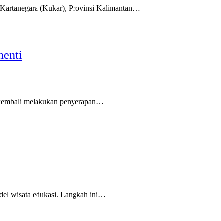
artanegara (Kukar), Provinsi Kalimantan…
henti
 kembali melakukan penyerapan…
l wisata edukasi. Langkah ini…