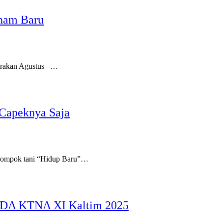
anam Baru
irakan Agustus –…
 Capeknya Saja
lompok tani “Hidup Baru”…
PEDA KTNA XI Kaltim 2025‎