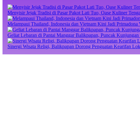
Menyisir Jejak Tradisi di Pasar Pakot Lati Tuo, Oase Kuliner Te
Melampaui Thailand, Indonesia dan Vietnam Kini Jadi Primadona 
Geliat Lebaran di Pantai Manggar Balikpapan, Puncak Kunjungan 
Sinergi Wisata Religi, Balikpapan Dorong Penguatan Kearifan Lo