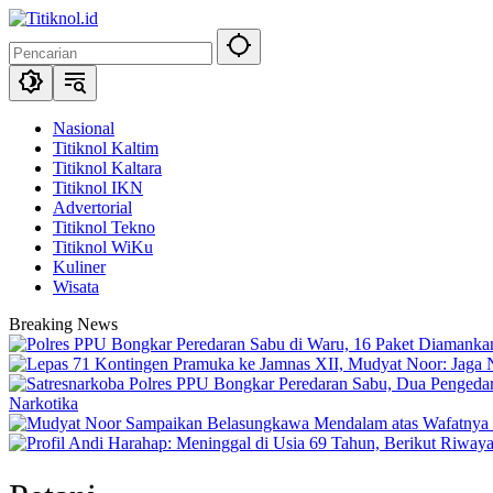
Langsung
ke
konten
Nasional
Titiknol Kaltim
Titiknol Kaltara
Titiknol IKN
Advertorial
Titiknol Tekno
Titiknol WiKu
Kuliner
Wisata
Breaking News
Narkotika