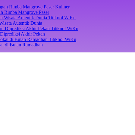
Kuliner
ngah Rimba Mangrove Paser
Titiknol WiKu
Wisata Autentik Dunia
Titiknol WiKu
Diprediksi Akhir Pekan
Titiknol WiKu
kal di Bulan Ramadhan