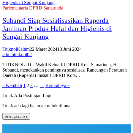
Parlementaria DPRD Samarinda
Subandi Siap Sosialisasikan Raperda
Jaminan Produk Halal dan Higienis di
Sungai Kunjang
TitiknolKaltim
22 Maret 2024
13 Juni 2024
admintitiknol02
TITIKNOL.ID – Wakil Ketua III DPRD Kota Samarinda, H.
Subandi, menekankan pentingnya sosialisasi Rancangan Peraturan
Daerah (Raperda) Inisiatif DPRD Kota…
Paginasi
« Kembali
1
2
3
…
11
Berikutnya »
pos
Tidak Ada Postingan Lagi.
Tidak ada lagi halaman untuk dimuat.
Selengkapnya