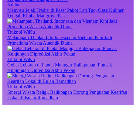
Kuliner
Menyisir Jejak Tradisi di Pasar Pakot Lati Tuo, Oase Kuliner
Tengah Rimba Mangrove Paser
Titiknol WiKu
Melampaui Thailand, Indonesia dan Vietnam Kini Jadi
Primadona Wisata Autentik Dunia
Titiknol WiKu
Geliat Lebaran di Pantai Manggar Balikpapan, Puncak
Kunjungan Diprediksi Akhir Pekan
Titiknol WiKu
Sinergi Wisata Religi, Balikpapan Dorong Penguatan Kearifan
Lokal di Bulan Ramadhan